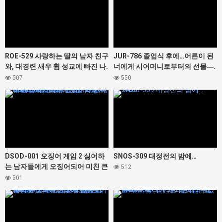
ROE-529 사랑하는 딸의 남자 친구
JUR-786 졸업식 후에…어른이 된
와, 대경련 새우 휨 성교에 빠진 나.
너에게 시어머니로부터의 선물―.
이나모리 마사
순회
507
550
427300
427456
DSOD-001 오징어 게임 2 싫어하
SNOS-309 대정전의 밤에…
는 남자들에게 오징어되어 미친 큰
512
가슴 그녀. 미조노 와카 유라카나
501
나카마루 미라이 마츠마루 카스미
427460
427468
히라기 모미지