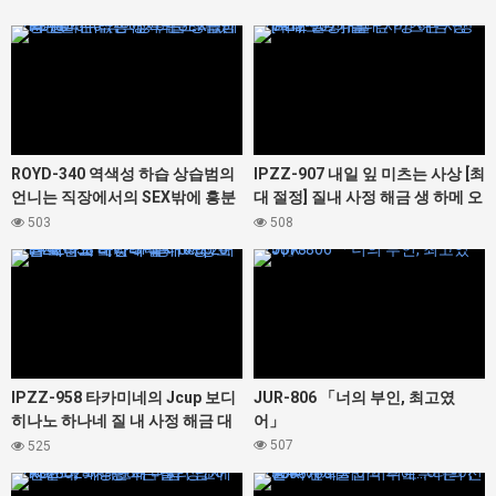
427348
427412
ROYD-340 역색성 하습 상습범의
IPZZ-907 내일 잎 미츠는 사상 [최
언니는 직장에서의 SEX밖에 흥분
대 절정] 질내 사정 해금 생 하메 오
할 수 없는 성욕 몬스터였다. 봉 미
르가즘
503
508
유
427442
427378
IPZZ-958 타카미네의 Jcup 보디
JUR-806 「너의 부인, 최고였
히나노 하나네 질 내 사정 해금 대
어」
난교 노컷 SP 총 16명 20발 오버의
507
525
대정액 축제! ! !
427328
427366