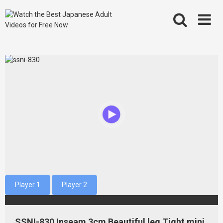
Skip
to
content
Player 1
Player 2
SSNI-830 Inseam 3cm Beautiful leg Tight mini