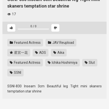
skaners temptation star shrine
17
0
/
0
Featured Actress
JAV Reupload
星宮一花
ADS
Aika
Featured Actress
Ichika Hoshimiya
Slut
SSNI
SSNI-830 Inseam 3cm Beautiful leg Tight mini skaners
temptation star shrine