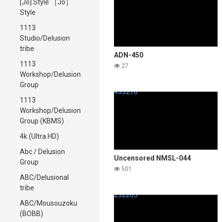
[Jo] Style ［Jo］
멈추지 않고 야리 넘어 버렸다 카
Style
에데 카렌
1113
Studio/Delusion
tribe
ADN-450
1113
27
Workshop/Delusion
Group
433276
1113
Workshop/Delusion
Group (KBMS)
4k (Ultra HD)
Abc / Delusion
Uncensored NMSL-044
Group
501
ABC/Delusional
tribe
232265
ABC/Mousouzoku
(BOBB)