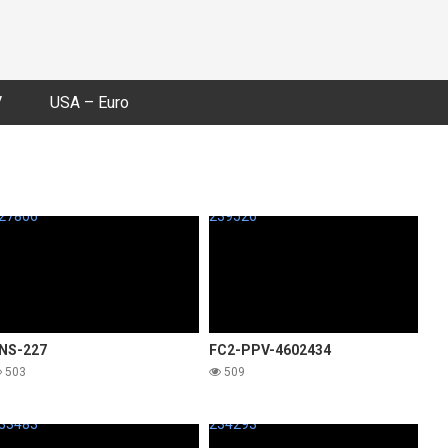
V
USA – Euro
27806
239526
NS-227
FC2-PPV-4602434
503
509
33483
234293