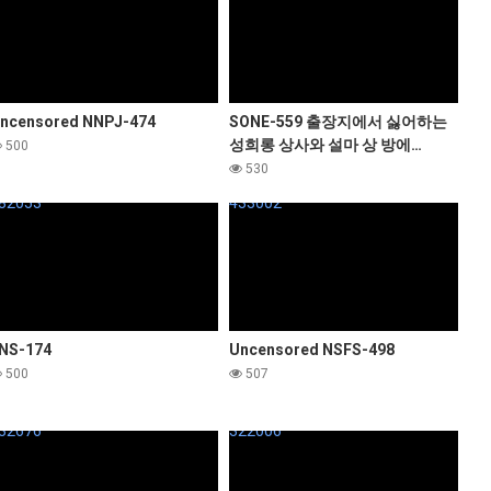
ncensored NNPJ-474
SONE-559 출장지에서 싫어하는
성희롱 상사와 설마 상 방에…
500
530
82053
433002
NS-174
Uncensored NSFS-498
500
507
32676
322006