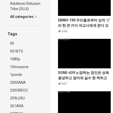
Adulterer/Delusion
Tribe (SUJI)
All categories
EBWH-190 우리들로부터 성직 ヅ
라 한 큰 카이 여교사에게 준다 꼬
치 윤간 · 12 발 부카케의 감사의
544
Tags
서프라이즈 (웃음) 미야모토 유이
244263
00
001BTG
1080p
10musume
SONE-639 노망하는 장인은 성욕
1pondo
왕성하고 엄마와 실수 한 척하고
200GANA
훌륭한 데카틴을 보여주고 … 카에
607
데 후아
230ORECO
121756
259LUXU
261ARA