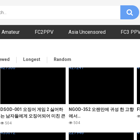
Amateur
FC2PPV
Asia Uncensored
FC3 PP
iewed
Longest
Random
427300
427241
4
DSOD-001 오징어 게임 2 싫어하
NGOD-352 오랜만에 귀성 한 고향
F
는 남자들에게 오징어되어 미친 큰
에서…
가슴 그녀. 미조노 와카 유라카나
504
504
나카마루 미라이 마츠마루 카스미
433612
227948
4
히라기 모미지