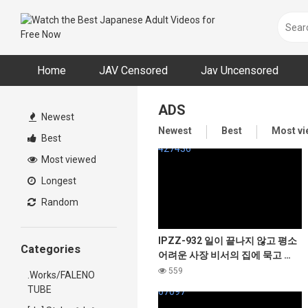
Skip
to
content
Home
JAV Censored​
Jav Uncensored
ADS
Newest
Newest
Best
Most v
Best
427436
Most viewed
Longest
Random
IPZZ-932 일이 끝나지 않고 평소
Categories
어려운 사장 비서의 집에 묵고 …
술의 기세로 덮쳐 버리면 나의 지
559
.Works/FALENO
포에서 느껴지는 평소와의 격차가
TUBE
67097
너무 귀여워 다음날도 아침 발목