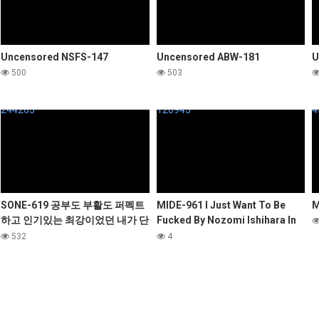
Uncensored NSFS-147
Uncensored ABW-181
U
500
503
244265
120945
4
SONE-619 공부도 부활도 퍼펙트
MIDE-961 I Just Want To Be
M
하고 인기있는 최강이었던 내가 단
Fucked By Nozomi Ishihara In
한번의 누설로 클래스의 고기 변기
Our Private Home Until The
532
4
에 빠지기까지의 이야기 나나츠모
Sun Rises.
리 리리