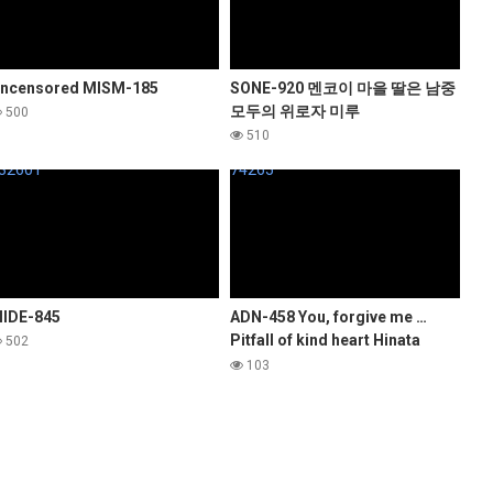
ncensored MISM-185
SONE-920 멘코이 마을 딸은 남중
모두의 위로자 미루
500
510
32601
74265
IDE-845
ADN-458 You, forgive me …
Pitfall of kind heart Hinata
502
Kimizuka
103