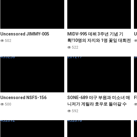
Uncensored JIMMY-005
MIDV-995 데뷔 3주년 기념 기
U
획!10명의 자지와 1명 꽃잎 대회전
502
논스톱 연속 SEX 이시카와 미오
522
433258
261217
3
Uncensored NSFS-156
SONE-689 야구 부원과 미소녀 매
F
니저가 게릴라 호우로 돌아갈 수
500
없고 부실에서 둘만…
592
432692
432678
4