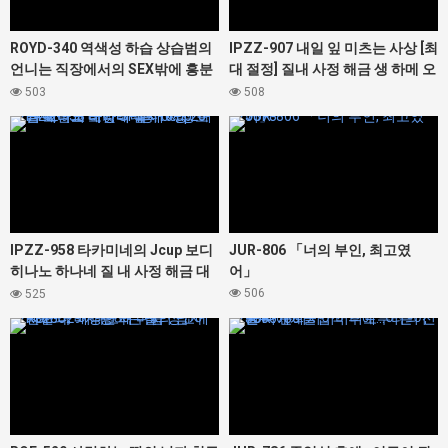
ROYD-340 역색성 하습 상습범의
IPZZ-907 내일 잎 미츠는 사상 [최
언니는 직장에서의 SEX밖에 흥분
대 절정] 질내 사정 해금 생 하메 오
할 수 없는 성욕 몬스터였다. 봉 미
르가즘
503
508
유
427442
427378
IPZZ-958 타카미네의 Jcup 보디
JUR-806 「너의 부인, 최고였
히나노 하나네 질 내 사정 해금 대
어」
난교 노컷 SP 총 16명 20발 오버의
506
525
대정액 축제! ! !
427328
427366