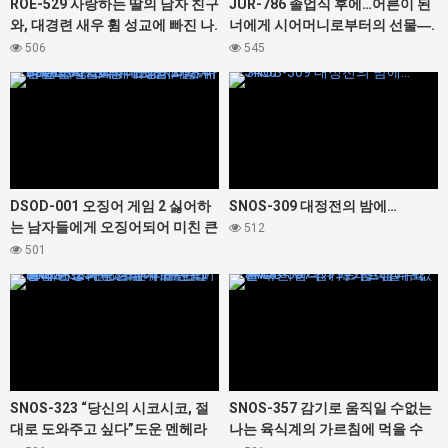
ROE-529 사랑하는 딸의 남자 친구
JUR-786 졸업식 후에…어른이 된
와, 대경련 새우 휨 성교에 빠진 나.
너에게 시어머니로부터의 선물―.
이나모리 마사
순회
506
545
427300
427456
DSOD-001 오징어 게임 2 싫어하
SNOS-309 대정전의 밤에…
는 남자들에게 오징어되어 미친 큰
512
가슴 그녀. 미조노 와카 유라카나
501
나카마루 미라이 마츠마루 카스미
427460
427468
히라기 모미지
SNOS-323 “당신의 시코시코, 절
SNOS-357 감기로 움직일 수없는
대로 도와주고 싶다”도운 멘헤라
나는 육식계의 가르침에 먹을 수