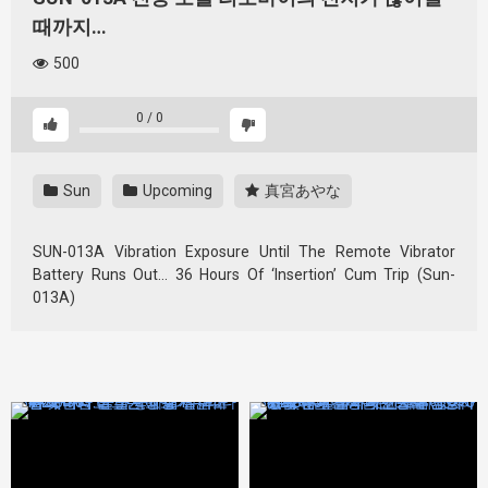
때까지…
500
0
/
0
Sun
Upcoming
真宮あやな
SUN-013A Vibration Exposure Until The Remote Vibrator
Battery Runs Out… 36 Hours Of ‘Insertion’ Cum Trip (Sun-
013A)
434450
434448