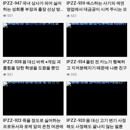
IPZZ-947 국녀 상사가 되어 싫어
IPZZ-939 섹스하는 사기의 색연
하는 성희롱 부장과 출장 선상 방…
영업에서 대금공이 시켜 주시는 모
모 아이 짱을 속은 약자 뚱뚱한 아
501
501
저씨들로 고리 ●한다 호리키타 모
434438
434436
모 아이
IPZZ-938 몸 대신 바퀴 ●게임 괴
IPZZ-934 풀린 전 카노가 행복하
롭힘을 당한 학생을 도왔을 뿐인
고 지저분해지기 때문에 나쁜 친구
데…
들과 집에서 볼록해 지금 그의 앞
501
505
에서 고리 ●해 보았다 카에데 카렌
434434
434432
IPZZ-923 죽을 정도로 싫어하는
IPZZ-920 몸 대신 고기 변기 사정
프로듀서와 로케 앞의 온천 여관에
해도 사정해도 끝나지 않는 절륜