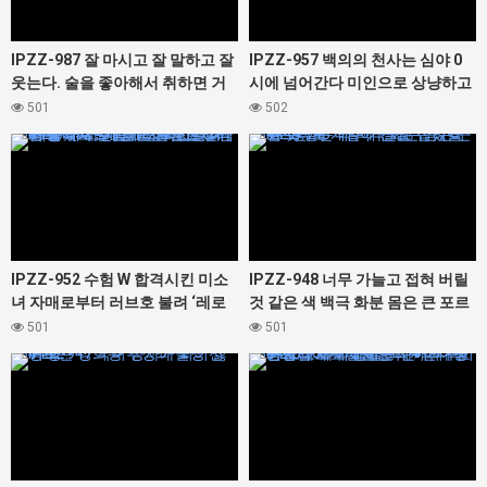
IPZZ-987 잘 마시고 잘 말하고 잘
IPZZ-957 백의의 천사는 심야 0
웃는다. 술을 좋아해서 취하면 거
시에 넘어간다 미인으로 상냥하고
리감 버그는 에로가 된다 사시 마
웃는 얼굴이 멋진 나의 첫사랑의
501
502
시고 싶은 랭킹 1위의 나니와 미녀
니시다씨는 소등 후에 마조화하는
434446
434444
오징어된 변태 간호사였습니다. 니
시다 미즈키
IPZZ-952 수험 W 합격시킨 미소
IPZZ-948 너무 가늘고 접혀 버릴
녀 자매로부터 러브호 불려 ‘레로
것 같은 색 백극 화분 몸은 큰 포르
레로 벨로키스’& ‘전부 내서 질 내
티오 개발에 견딜 수 있을까? 숲 싹
501
501
사정’ 듬뿍 달콤한 할렘의 은혜 나,
434442
434440
가정교사 하고 있어서 좋았다-! 세
오린 키타오카 과림