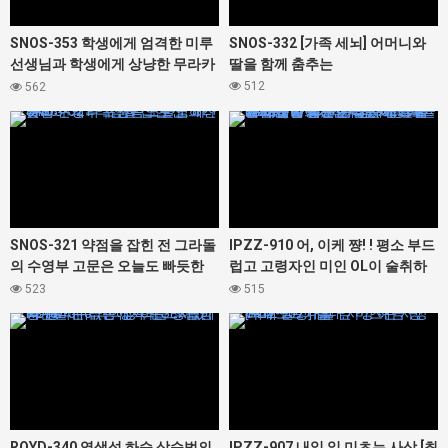
SNOS-353 학생에게 엄격한 미루
SNOS-332 [가족 세뇌] 어머니와
선생님과 학생에게 상냥한 무라카
딸을 함께 춤추는
미 유카 선생님의 레즈키스 현장
512
562
목격! 나도 강 ● 참가시켜 뇌 미소
427458
427414
녹는 네쵸리 베로키스 반대 3P 관
계에!
SNOS-321 약점을 잡힌 전 그라돌
IPZZ-910 어, 이케 쨩! ! 평소 부드
의 수영부 고문은 오늘도 빠듯한
럽고 고령자인 미인 OL이 술취하
한계의 수영복으로 범해진다
면 가드가바가바 가랑이 율율 모습
523
515
에 흥분한 나는 스스로도 비비할
427348
427412
정도로 발기가 가라앉지 않는 절륜
존 상태에 돌입해 하룻밤 동안 사
라졌다. . . 후지사키 마이
ROYD-340 역색성 하습 상습범의
IPZZ-907 내일 잎 미츠는 사상 [최