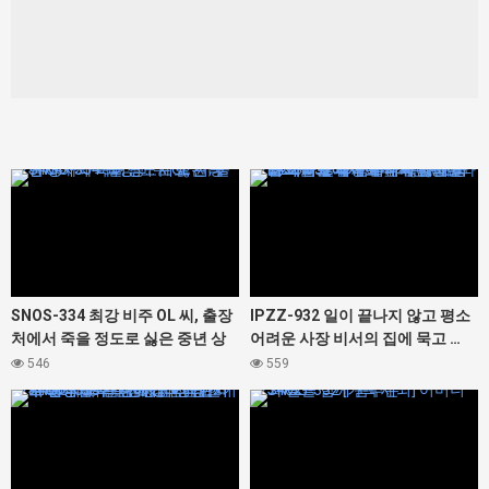
427464
427436
SNOS-334 최강 비주 OL 씨, 출장
IPZZ-932 일이 끝나지 않고 평소
처에서 죽을 정도로 싫은 중년 상
어려운 사장 비서의 집에 묵고 …
사와 아이 방… 세토 칸나
술의 기세로 덮쳐 버리면 나의 지
546
559
포에서 느껴지는 평소와의 격차가
427466
427462
너무 귀여워 다음날도 아침 발목
멈추지 않고 야리 넘어 버렸다 카
에데 카렌