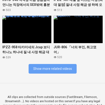
언니는 직장에서의 SEX밖에 흥분
대 절정] 질내 사정 해금 생 하메 오
할 수 없는 성욕 몬스터였다. 봉 미
르가즘
503
513
유
427442
427378
IPZZ-958 타카미네의 Jcup 보디
JUR-806 「너의 부인, 최고였
히나노 하나네 질 내 사정 해금 대
어」
난교 노컷 SP 총 16명 20발 오버의
520
539
대정액 축제! ! !
Show more related videos
All clips are collected from outside sources (FastStream, Filemoon,
Streamwish …). No videos are hosted on this server.If you have any legal