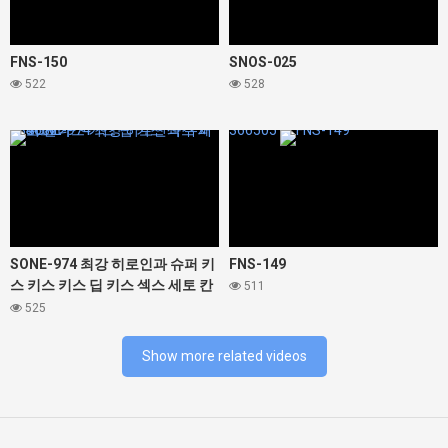
FNS-150
SNOS-025
522
528
334632
366505
SONE-974 최강 히로인과 슈퍼 키
FNS-149
스 키스 키스 딥 키스 섹스 세토 칸
511
나
525
Show more related videos