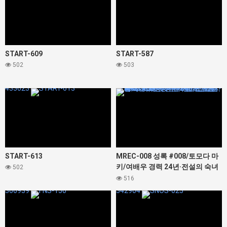
START-609
START-587
502
503
433023
423832
START-613
MREC-008 성록 #008/토모다 마
키/여배우 경력 24년·전설의 숙녀
502
53세/빚 지옥 안 되는 남자 제조기
516
였던 어린 시절/은퇴, 임활, 부모와
366939
342904
자식 관계… 모두 노출되는 모성과
육욕 넘치는 관능적 SEX