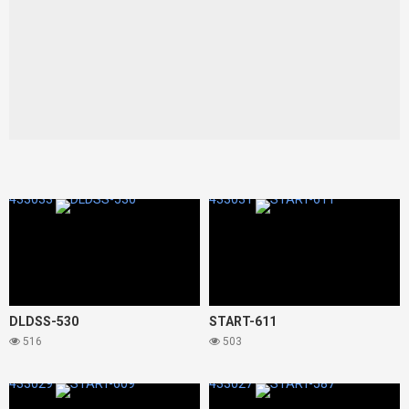
433033
433031
DLDSS-530
START-611
516
503
433029
433027