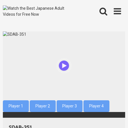
Skip
to
content
Player 1
Player 2
Player 3
Player 4
SDAB-351