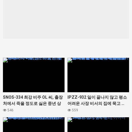
427464
427436
SNOS-334 최강 비주 OL 씨, 출장
IPZZ-932 일이 끝나지 않고 평소
처에서 죽을 정도로 싫은 중년 상
어려운 사장 비서의 집에 묵고 …
사와 아이 방… 세토 칸나
술의 기세로 덮쳐 버리면 나의 지
546
559
포에서 느껴지는 평소와의 격차가
427466
427462
너무 귀여워 다음날도 아침 발목
멈추지 않고 야리 넘어 버렸다 카