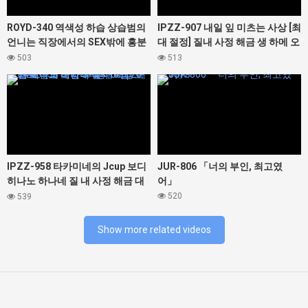
ROYD-340 역색성 하습 상습범의
IPZZ-907 내일 잎 미츠는 사상 [최
언니는 직장에서의 SEX밖에 흥분
대 절정] 질내 사정 해금 생 하메 오
할 수 없는 성욕 몬스터였다. 봉 미
르가즘
503
513
유
427442
427378
IPZZ-958 타카미네의 Jcup 보디
JUR-806 「너의 부인, 최고였
히나노 하나네 질 내 사정 해금 대
어」
난교 노컷 SP 총 16명 20발 오버의
520
539
대정액 축제! ! !
Show more related videos