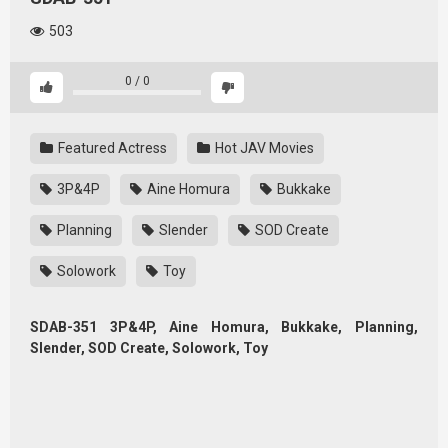
503
0
/
0
Featured Actress
Hot JAV Movies
3P&4P
Aine Homura
Bukkake
Planning
Slender
SOD Create
Solowork
Toy
SDAB-351 3P&4P, Aine Homura, Bukkake, Planning,
Slender, SOD Create, Solowork, Toy