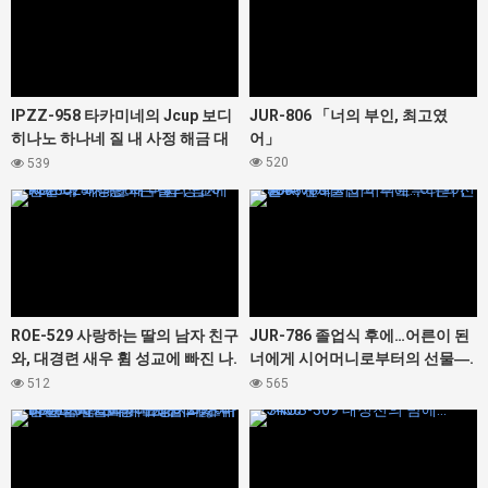
IPZZ-958 타카미네의 Jcup 보디
JUR-806 「너의 부인, 최고였
히나노 하나네 질 내 사정 해금 대
어」
난교 노컷 SP 총 16명 20발 오버의
520
539
대정액 축제! ! !
427328
427366
ROE-529 사랑하는 딸의 남자 친구
JUR-786 졸업식 후에…어른이 된
와, 대경련 새우 휨 성교에 빠진 나.
너에게 시어머니로부터의 선물―.
이나모리 마사
순회
512
565
427300
427456