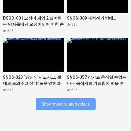
DSOD-001 오징어 게임 2 싫어하
SNOS-309 대정전의 밤에…
는 남자들에게 오징어되어 미친 큰
520
가슴 그녀. 미조노 와카 유라카나
505
나카마루 미라이 마츠마루 카스미
427460
427468
히라기 모미지
SNOS-323 “당신의 시코시코, 절
SNOS-357 감기로 움직일 수없는
대로 도와주고 싶다”도운 멘헤라
나는 육식계의 가르침에 먹을 수
미소녀가 나에게 완전 러브 의존!
버린다! ? 가와고에 니코
516
505
어떤 것도 시테 주는 이상한 애정
자위 지원 미타 마스즈
Show more related videos