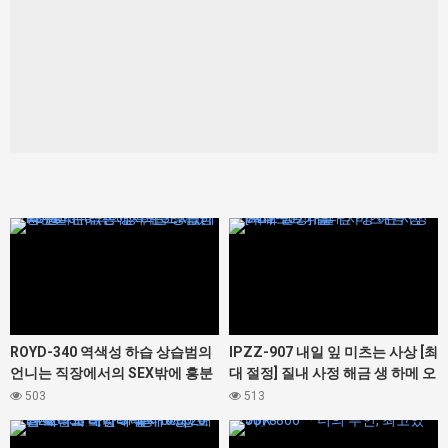
427348
427412
ROYD-340 역색성 하습 상습범의
IPZZ-907 내일 잎 미츠는 사상 [최
언니는 직장에서의 SEX밖에 흥분
대 절정] 질내 사정 해금 생 하메 오
할 수 없는 성욕 몬스터였다. 봉 미
르가즘
503
513
유
427442
427378