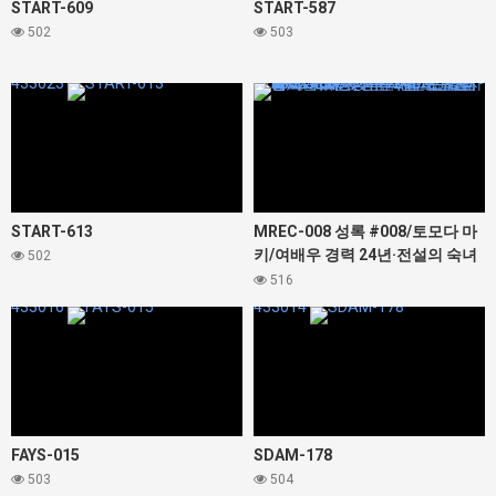
START-609
START-587
502
503
433023
423832
START-613
MREC-008 성록 #008/토모다 마
키/여배우 경력 24년·전설의 숙녀
502
53세/빚 지옥 안 되는 남자 제조기
516
였던 어린 시절/은퇴, 임활, 부모와
433016
433014
자식 관계… 모두 노출되는 모성과
육욕 넘치는 관능적 SEX
FAYS-015
SDAM-178
503
504