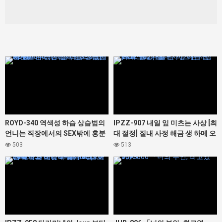
427348
427412
ROYD-340 역색성 하습 상습범의
IPZZ-907 내일 잎 미츠는 사상 [최
언니는 직장에서의 SEX밖에 흥분
대 절정] 질내 사정 해금 생 하메 오
할 수 없는 성욕 몬스터였다. 봉 미
르가즘
503
513
유
427442
427378