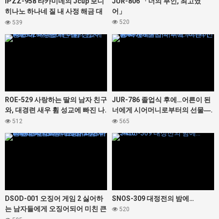
IPZZ-958 타카미네의 Jcup 보디
JUR-806 「너의 부인, 최고였
히나노 하나네 질 내 사정 해금 대
어」
난교 노컷 SP 총 16명 20발 오버의
520
539
대정액 축제! ! !
427328
427366
ROE-529 사랑하는 딸의 남자 친구
JUR-786 졸업식 후에…어른이 된
와, 대경련 새우 휨 성교에 빠진 나.
너에게 시어머니로부터의 선물―.
이나모리 마사
순회
512
565
427300
427456
DSOD-001 오징어 게임 2 싫어하
SNOS-309 대정전의 밤에…
는 남자들에게 오징어되어 미친 큰
520