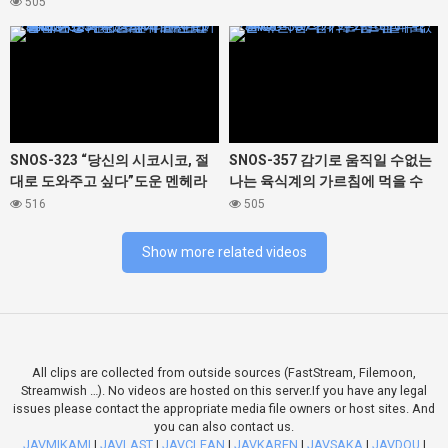
가슴 그녀. 미조노 와카 유라카나
505
나카마루 미라이 마츠마루 카스미
427460
427468
히라기 모미지
SNOS-323 “당신의 시코시코, 절
SNOS-357 감기로 움직일 수없는
대로 도와주고 싶다”도운 멘헤라
나는 육식계의 가르침에 먹을 수
미소녀가 나에게 완전 러브 의존!
버린다! ? 가와고에 니코
516
505
어떤 것도 시테 주는 이상한 애정
자위 지원 미타 마스즈
Show more related videos
All clips are collected from outside sources (FastStream, Filemoon,
Streamwish …). No videos are hosted on this server.If you have any legal
issues please contact the appropriate media file owners or host sites. And
you can also contact us.
JAVMIKAMI
|
JAVLAST
|
JAVCLEAN
|
JAVKAREN
|
JAVSAKA
|
JAVDOU
|