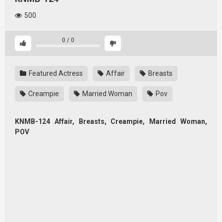
500
0
/
0
Featured Actress
Affair
Breasts
Creampie
Married Woman
Pov
KNMB-124 Affair, Breasts, Creampie, Married Woman,
POV