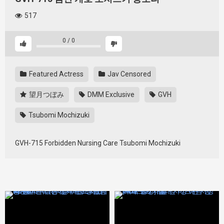
517
0
/
0
Featured Actress
Jav Censored
望月つぼみ
DMM Exclusive
GVH
Tsubomi Mochizuki
GVH-715 Forbidden Nursing Care Tsubomi Mochizuki
427348
427412