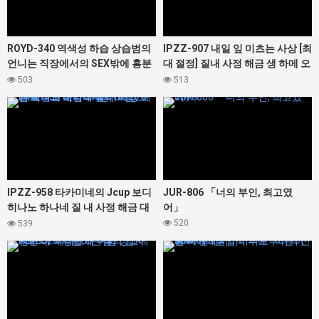
ROYD-340 역색성 하습 상습범의
IPZZ-907 내일 잎 미츠는 사상 [최
언니는 직장에서의 SEX밖에 흥분
대 절정] 질내 사정 해금 생 하메 오
할 수 없는 성욕 몬스터였다. 봉 미
르가즘
503
513
유
427442
427378
IPZZ-958 타카미네의 Jcup 보디
JUR-806 「너의 부인, 최고였
히나노 하나네 질 내 사정 해금 대
어」
난교 노컷 SP 총 16명 20발 오버의
520
539
대정액 축제! ! !
427328
427366