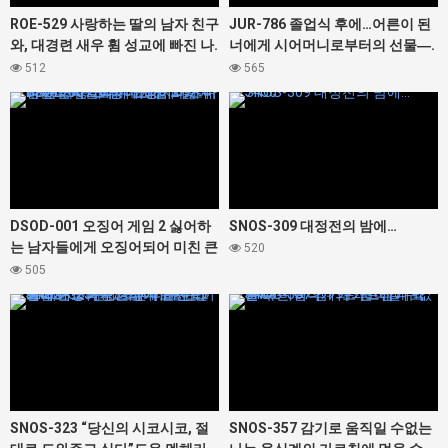
ROE-529 사랑하는 딸의 남자 친구
JUR-786 졸업식 후에…어른이 된
와, 대경련 새우 휨 성교에 빠진 나.
너에게 시어머니로부터의 선물―.
이나모리 마사
순회
512
565
427300
427456
DSOD-001 오징어 게임 2 싫어하
SNOS-309 대정전의 밤에…
는 남자들에게 오징어되어 미친 큰
520
가슴 그녀. 미조노 와카 유라카나
505
나카마루 미라이 마츠마루 카스미
427460
427468
히라기 모미지
SNOS-323 “당신의 시코시코, 절
SNOS-357 감기로 움직일 수없는