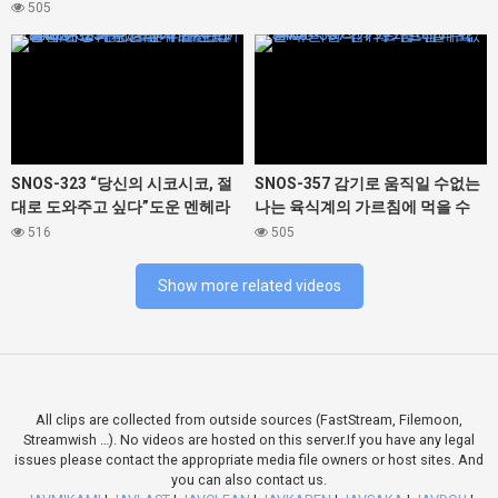
가슴 그녀. 미조노 와카 유라카나
505
나카마루 미라이 마츠마루 카스미
427460
427468
히라기 모미지
SNOS-323 “당신의 시코시코, 절
SNOS-357 감기로 움직일 수없는
대로 도와주고 싶다”도운 멘헤라
나는 육식계의 가르침에 먹을 수
미소녀가 나에게 완전 러브 의존!
버린다! ? 가와고에 니코
516
505
어떤 것도 시테 주는 이상한 애정
자위 지원 미타 마스즈
Show more related videos
All clips are collected from outside sources (FastStream, Filemoon,
Streamwish …). No videos are hosted on this server.If you have any legal
issues please contact the appropriate media file owners or host sites. And
you can also contact us.