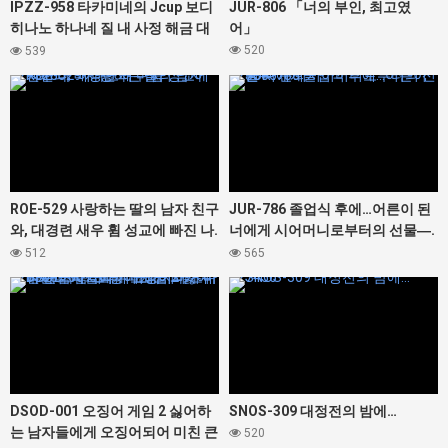
IPZZ-958 타카미네의 Jcup 보디
JUR-806 「너의 부인, 최고였
히나노 하나네 질 내 사정 해금 대
어」
난교 노컷 SP 총 16명 20발 오버의
520
539
대정액 축제! ! !
427328
427366
ROE-529 사랑하는 딸의 남자 친구
JUR-786 졸업식 후에…어른이 된
와, 대경련 새우 휨 성교에 빠진 나.
너에게 시어머니로부터의 선물―.
이나모리 마사
순회
512
565
427300
427456
DSOD-001 오징어 게임 2 싫어하
SNOS-309 대정전의 밤에…
는 남자들에게 오징어되어 미친 큰
520