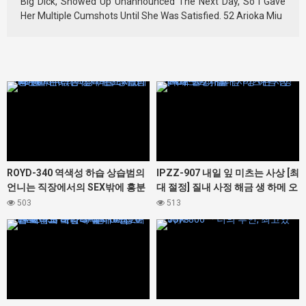
Big Dick, Showed Up Unannounced The Next Day, So I Gave
Her Multiple Cumshots Until She Was Satisfied. 52 Arioka Miu
427348
427412
ROYD-340 역색성 하습 상습범의
IPZZ-907 내일 잎 미츠는 사상 [최
언니는 직장에서의 SEX밖에 흥분
대 절정] 질내 사정 해금 생 하메 오
할 수 없는 성욕 몬스터였다. 봉 미
르가즘
503
513
유
427442
427378