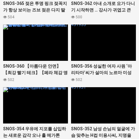
SNOS-365 젖은 투명 핑크 젖꼭지
SNOS-362 아내 소개로 요가 다니
가 항상 보이는 즈브 젖은 다지 딸
기 시작하면 … 강사가 귀엽고 큰
이 에로! ! 시라카미 사키하나
가슴으로 리얼 색녀! 밀착 스트레
504
500
치로 발기하면 정액 착취 버린다!
431937
431935
아내, 미안 하츠 나츠
SNOS-360 【아름다운 안면】
SNOS-356 성실한 여자 사원 ‘아
【최강 빨기 테크】【페라 체감 앵
리타마’씨가 설마의 노르마 미성
글】【뇌직 ASMR 베로베로음】
취! 페널티의 노팬 근무에 부끄러
502
502
궁극의 입으로 절대 누키 싶어지는
워하는 모습이 너무 에로! 兒玉七
431933
431931
미안 정액 샤워 아사노 코코로
海
SNOS-354 우유에 지포를 삽입하
SNOS-352 남성 손님의 얼굴에 가
는 새로운 감각 오나 홀 메가톤
슴 맞추는 H컵 미용사씨, 지명을