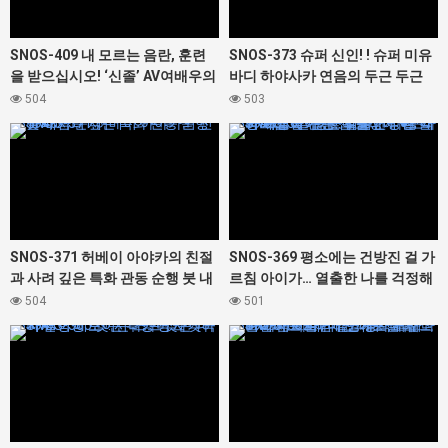
SNOS-409 내 모르는 음란, 훈련
SNOS-373 슈퍼 신인! ! 슈퍼 미유
을 받으십시오! ‘신졸’ AV여배우의
바디 하야사카 연음의 두근 두근
직업 첫 체험 3실전 인생 처음으로
풍속 체험
504
503
다해, 엄청 이키 먹고 Special 밤하
431945
431943
늘 네루
SNOS-371 허베이 아야카의 친절
SNOS-369 평소에는 건방진 걸 가
과 사려 깊은 특화 관동 순행 붓 내
르침 아이가… 열출한 나를 걱정해
림 문서
열렬 간병! 무람라치 ●포까지 개조
504
501
해 주는 갭 모성에 나, 대량 사정!
431941
431939
일곱 숲 리리