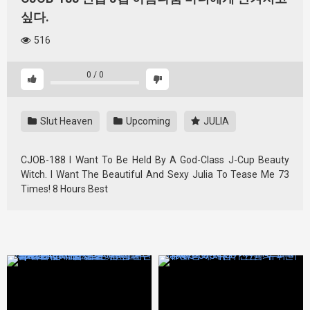
싶다.
516
0
/
0
Slut Heaven
Upcoming
JULIA
CJOB-188 I Want To Be Held By A God-Class J-Cup Beauty
Witch. I Want The Beautiful And Sexy Julia To Tease Me 73
Times! 8 Hours Best
431949
431947