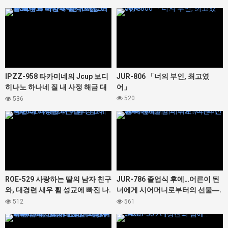
유
427442
427378
IPZZ-958 타카미네의 Jcup 보디
JUR-806 「너의 부인, 최고였
히나노 하나네 질 내 사정 해금 대
어」
난교 노컷 SP 총 16명 20발 오버의
520
536
대정액 축제! ! !
427328
427366
ROE-529 사랑하는 딸의 남자 친구
JUR-786 졸업식 후에…어른이 된
와, 대경련 새우 휨 성교에 빠진 나.
너에게 시어머니로부터의 선물―.
이나모리 마사
순회
512
561
427300
427456