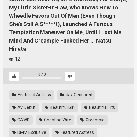
My Little Sister-In-Law, Who Knows How To
Wheedle Favors Out Of Men (Even Though
She’s Still A S*****t), Launched A Furious
Temptation Maneuver On Me, Until I Lost My
Mind And Creampie Fucked Her … Natsu
Hinata
12
0
/
0
Featured Actress
Jav Censored
AV Debut
Beautiful Girl
Beautiful Tits
CAWD
Cheating Wife
Creampie
DMM Exclusive
Featured Actress