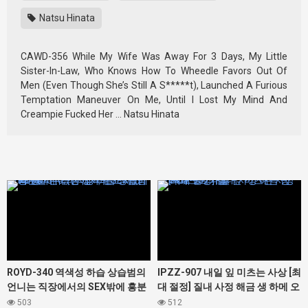
Natsu Hinata
CAWD-356 While My Wife Was Away For 3 Days, My Little
Sister-In-Law, Who Knows How To Wheedle Favors Out Of
Men (Even Though She’s Still A S*****t), Launched A Furious
Temptation Maneuver On Me, Until I Lost My Mind And
Creampie Fucked Her … Natsu Hinata
427348
427412
ROYD-340 역색성 하습 상습범의
IPZZ-907 내일 잎 미츠는 사상 [최
언니는 직장에서의 SEX밖에 흥분
대 절정] 질내 사정 해금 생 하메 오
할 수 없는 성욕 몬스터였다. 봉 미
르가즘
503
512