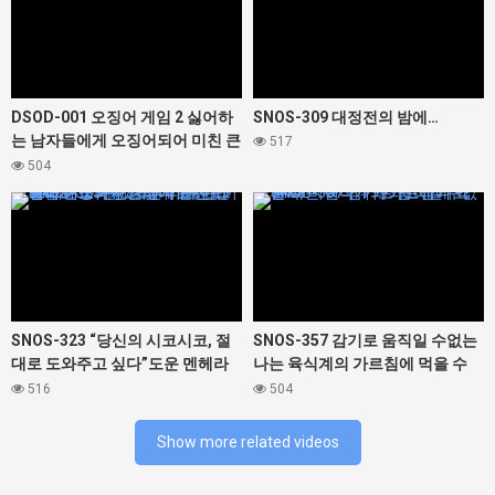
DSOD-001 오징어 게임 2 싫어하
SNOS-309 대정전의 밤에…
는 남자들에게 오징어되어 미친 큰
517
가슴 그녀. 미조노 와카 유라카나
504
나카마루 미라이 마츠마루 카스미
427460
427468
히라기 모미지
SNOS-323 “당신의 시코시코, 절
SNOS-357 감기로 움직일 수없는
대로 도와주고 싶다”도운 멘헤라
나는 육식계의 가르침에 먹을 수
미소녀가 나에게 완전 러브 의존!
버린다! ? 가와고에 니코
516
504
어떤 것도 시테 주는 이상한 애정
자위 지원 미타 마스즈
Show more related videos