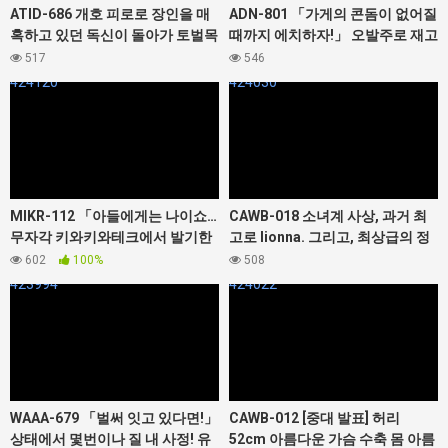
ATID-686 개호 피로로 장인을 매
ADN-801 「가게의 콘돔이 없어질
혹하고 있던 독신이 돌아가 토벌목
때까지 에치하자!」 오발주로 재고
짜내 질 내 사정 레
과다하게 되어 버린 콘돔을 다 쓸
517
546
때까지, 외형은 청초인데 의외로
424120
424030
음란한 편의점 아르바이트의 여대
생에게 매일 시들어질 정도로 빼앗
는 이야기. 아야즈키 나나오
MIKR-112 「아들에게는 나이쇼…
CAWB-018 소녀계 사상, 과거 최
무자각 키와키와테크에서 발기한
고로 Iionna. 그리고, 최상급의 정
지포를 부드럽게 뽑아주고 오마 ●
신 바디. 하나사키 유라 AV데뷔
602
100%
508
코 질 내 사정 시술까지… 사사키
423994
424022
아키
WAAA-679 「벌써 잇고 있다면!」
CAWB-012 [중대 발표] 허리
상태에서 몇번이나 질 내 사정! 유
52cm 아름다운 가슴 수축 몸 아름