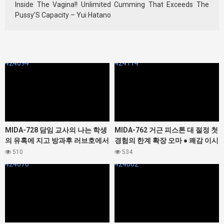
Inside The Vagina!! Unlimited Cumming That Exceeds The
Pussy’S Capacity – Yui Hatano
424094
424114
MIDA-728 담임 교사의 나는 학생
MIDA-762 거근 피스톤 대 절정 첫
의 유혹에 지고 방과후 러브호에서
경험의 한계 확장 오마 ● 쾌감 이시
몇번이나, 몇번이나, 섹스해 버렸
카와 미오
510
534
다… 이노우에 모모
424076
424062