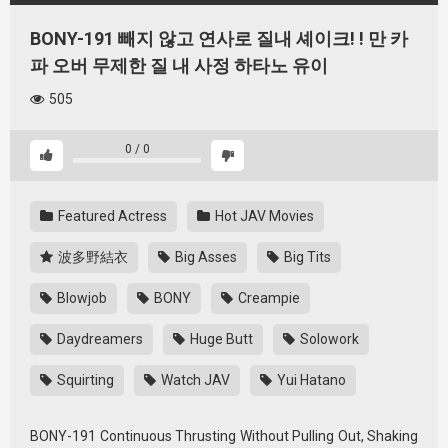
BONY-191 빼지 않고 연사로 질내 셰이크! ! 만 카
파 오버 무제한 질 내 사정 하타노 유이
505
0
/
0
Featured Actress
Hot JAV Movies
波多野結衣
Big Asses
Big Tits
Blowjob
BONY
Creampie
Daydreamers
Huge Butt
Solowork
Squirting
Watch JAV
Yui Hatano
BONY-191 Continuous Thrusting Without Pulling Out, Shaking