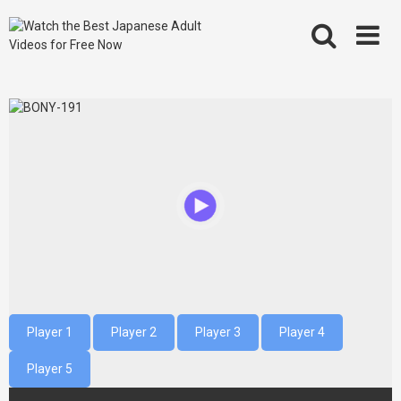
Skip
to
content
Player 1
Player 2
Player 3
Player 4
Player 5