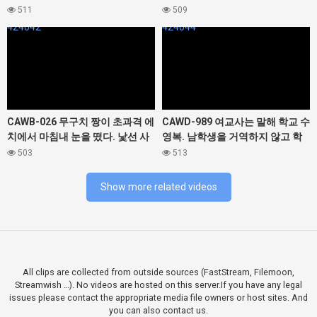
키 리노
다운 천재 발레리나 마침내 질 내
511
509
사정 큰 해금 50 발 초 에로티시즘
424042
424044
키요노 사키
CAWB-026 무구치 짱이 초과격 에
CAWD-989 여교사는 말해 학교 수
치에서 마침내 눈을 떴다. 낯선 사
영복. 남학생을 거역하지 않고 학
람이 굉장한 신장 148cmA 컵 무구
생 숙수로 욕하고 졸업할 때까지
503
513
여자 (20)는 하드 섹스와 쏟아지는
수영부 전용의 고기 오나호로 되었
얼굴 사정으로 이키 부서져서 신경
습니다. 이토 마이유키
Show more related videos
을 쓰는 kawaii 초급 변태 신인 오
호 목소리 대해 방각성
All clips are collected from outside sources (FastStream, Filemoon,
Streamwish …). No videos are hosted on this server.If you have any legal
issues please contact the appropriate media file owners or host sites. And
you can also contact us.