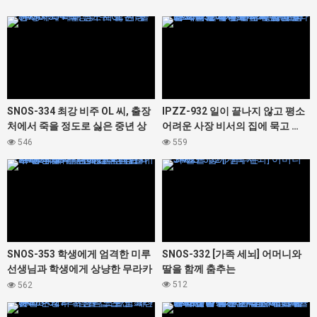
427464
427436
SNOS-334 최강 비주 OL 씨, 출장
IPZZ-932 일이 끝나지 않고 평소
처에서 죽을 정도로 싫은 중년 상
어려운 사장 비서의 집에 묵고 …
사와 아이 방… 세토 칸나
술의 기세로 덮쳐 버리면 나의 지
546
559
포에서 느껴지는 평소와의 격차가
427466
427462
너무 귀여워 다음날도 아침 발목
멈추지 않고 야리 넘어 버렸다 카
에데 카렌
SNOS-353 학생에게 엄격한 미루
SNOS-332 [가족 세뇌] 어머니와
선생님과 학생에게 상냥한 무라카
딸을 함께 춤추는
미 유카 선생님의 레즈키스 현장
512
562
목격! 나도 강 ● 참가시켜 뇌 미소
427458
427414
녹는 네쵸리 베로키스 반대 3P 관