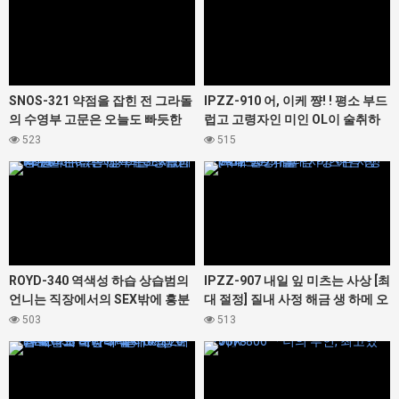
계에!
SNOS-321 약점을 잡힌 전 그라돌
IPZZ-910 어, 이케 쨩! ! 평소 부드
의 수영부 고문은 오늘도 빠듯한
럽고 고령자인 미인 OL이 술취하
한계의 수영복으로 범해진다
면 가드가바가바 가랑이 율율 모습
523
515
에 흥분한 나는 스스로도 비비할
427348
427412
정도로 발기가 가라앉지 않는 절륜
존 상태에 돌입해 하룻밤 동안 사
라졌다. . . 후지사키 마이
ROYD-340 역색성 하습 상습범의
IPZZ-907 내일 잎 미츠는 사상 [최
언니는 직장에서의 SEX밖에 흥분
대 절정] 질내 사정 해금 생 하메 오
할 수 없는 성욕 몬스터였다. 봉 미
르가즘
503
513
유
427442
427378