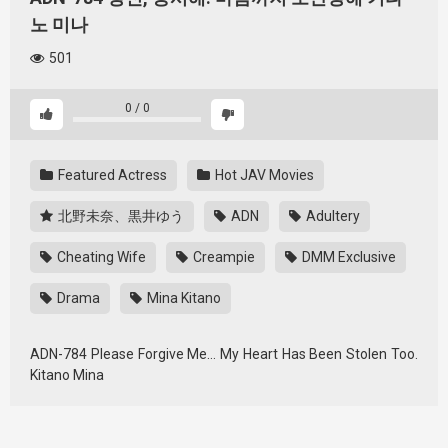
노 미나
501
0
/
0
Featured Actress
Hot JAV Movies
北野未奈、黒井ゆう
ADN
Adultery
Cheating Wife
Creampie
DMM Exclusive
Drama
Mina Kitano
ADN-784 Please Forgive Me… My Heart Has Been Stolen Too.
Kitano Mina