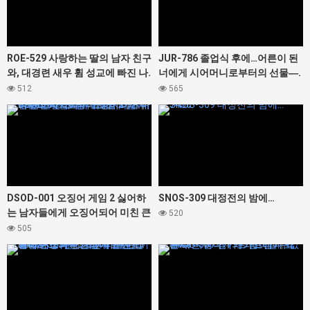
ROE-529 사랑하는 딸의 남자 친구
JUR-786 졸업식 후에…어른이 된
와, 대경련 새우 휨 성교에 빠진 나.
너에게 시어머니로부터의 선물―.
이나모리 마사
순회
512
565
427300
427456
DSOD-001 오징어 게임 2 싫어하
SNOS-309 대정전의 밤에…
는 남자들에게 오징어되어 미친 큰
520
가슴 그녀. 미조노 와카 유라카나
505
나카마루 미라이 마츠마루 카스미
427460
427468
히라기 모미지